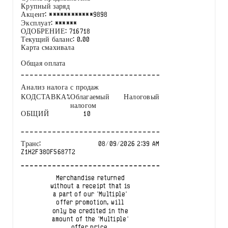
Крупный заряд
Акцент
: ************
9898
Эксплуат
:
******
ОДОБРЕНИЕ
:
716718
Текущий баланс
: 0.00
Карта смахивала
Общая оплата
Анализ налога с продаж
КОД
СТАВКА%
Облагаемый
Налоговый
налогом
ОБЩИЙ
10
Транс
:
08/09/2026
2:39 AM
Z1H2F38OF5687T2
Merchandise returned
without a receipt that is
a part of our 'Multiple'
offer promotion, will
only be credited in the
amount of the 'Multiple'
offer price.