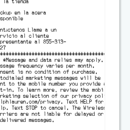
n la tienda
ickup en la acera
isponible
ontáctenos Llame a un
ervicio al cliente
epresentante al 855-313-
027
***************************************
* *Message and data relies may apply. 

ssage frequency varies per month. 

onsent is no condition of purchase. 

utodialed marketing messages will be 

ent to the mobile number you provide at 

pt-in. To learn more, review the mobile 

arketing selection of our privacy policy at 

alphlauren.com/privacy. Text HELP for 

elp. Text STOP to cancel. The Wireless 

arriers are not liable for delayed or 

delivered messages.
