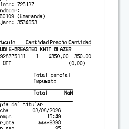
oleto
:
725137
endedor
:
60109 (Emeranda)
ajero
:
3534653
tículo
Cantidad
Precio
Cantidad
OUBLE-BREASTED KNIT BLAZER
0928375111
1
$
350.00
350.00
% OFF
(
0.00
)
Total parcial
Impuesto
Total
NaN
opia del titular
echa
08/08/2026
iempo
15:49
arjeta
****
9898
an seq.
95