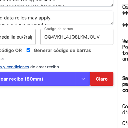
C
*
*
Código de barras
W
P
 código QR
Generar código de barras
t
an
ua
s y condiciones
de crear recibo
S
rear recibo (80mm)
Claro
p
c
C
d
C