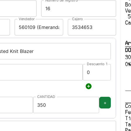
Número de registro
B
V
5
Vendedor
Cajero
C
Ar
D
3
0
Descuento 1
CANTIDAD
+
C
F
T
T
P