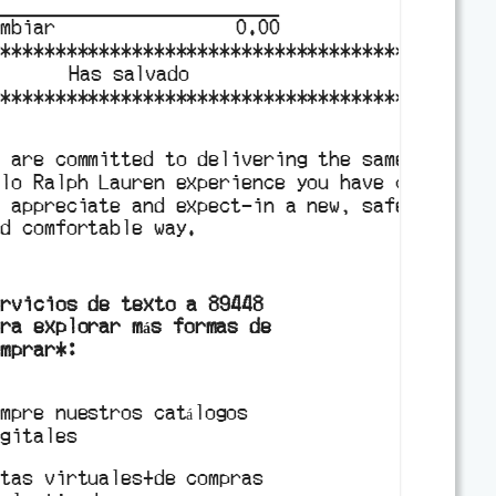
ambiar
0.00
***************************************
Has salvado
***************************************
e are committed to delivering the same 

olo Ralph Lauren experience you have come 

o appreciate and expect-in a new, safe 

d comfortable way.

ervicios de texto a 89448
ara explorar más formas de
omprar*:
ompre nuestros catálogos
igitales
itas virtuales+de compras