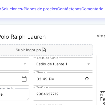
r
Soluciones
Planes de precios
Contáctenos
Comentario
v
rear recibos
enerador de
acturas
Polo Ralph Lauren
Vist
enerador de
ecibos
Subir logotipo
onvertidor de
xtractos bancarios
Estilo de fuente
Estilo de fuente 1
Tiempo
Teléfono
cenamiento
A
F