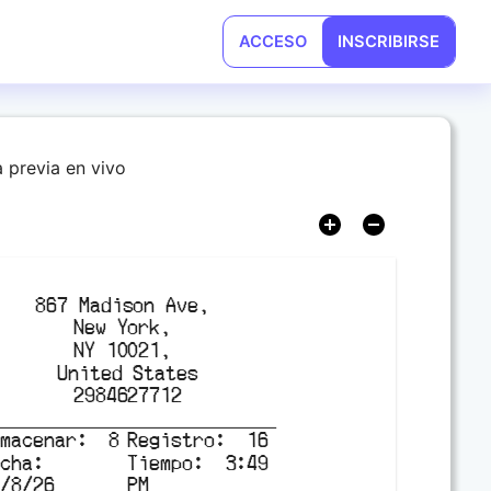
ACCESO
INSCRIBIRSE
a previa en vivo
867 Madison Ave, 

New York, 

NY 10021, 

United States
2984627712
lmacenar
:
8
Registro
:
16
echa
:
Tiempo
:
3:49
8/8/26
PM