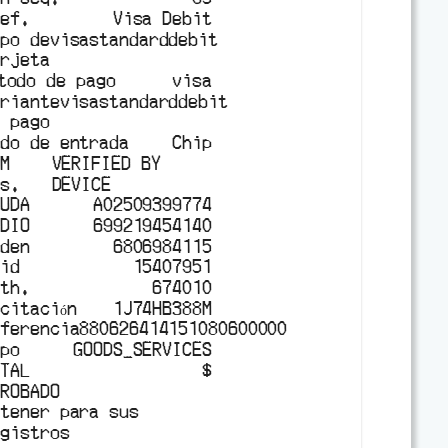
ref.
Visa Debit
ipo de
visastandarddebit
arjeta
étodo de pago
visa
ariante
visastandarddebit
e pago
odo de entrada
Chip
VM
VERIFIED BY
es.
DEVICE
YUDA
A02509399774
EDIO
699219454140
rden
6806984115
tid
15407951
uth.
674010
citación
1J74HB388M
eferencia
880626414151080600000
ipo
GOODS_SERVICES
OTAL
$
PROBADO
etener para sus
egistros