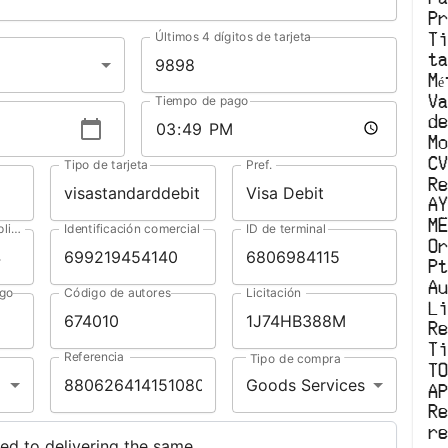
P
Últimos 4 dígitos de tarjeta
T
t
M
V
Tiempo de pago
d
M
C
Tipo de tarjeta
Pref.
R
A
M
Identificador de la aplicación
Identificación comercial
ID de terminal
O
P
A
ago
Código de autores
Licitación
Li
R
T
Referencia
Tipo de compra
T
Goods Services
A
R
r