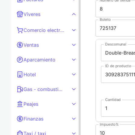
Número de tienda
Víveres
Boleto
Comercio electrónico
Descomunal
Ventas
Aparcamiento
ID de producto
Hotel
Gas - combustible
Cantidad
Peajes
Finanzas
Impuesto%
Taxi / taxi