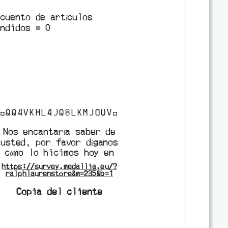
cuento de artículos
endidos
=
0
◘
QQ4VKHL4JQ8LKMJOUV
◘
Nos encantaría saber de
usted, por favor díganos
cómo lo hicimos hoy en
https://survey.medallia.eu/?
ralphlaurenstore&m=235&b=1
Copia del cliente