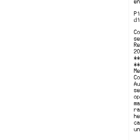
e
P
d
C
s
R
2
*
*
Me
C
A
s
o
m
r
h
c
un