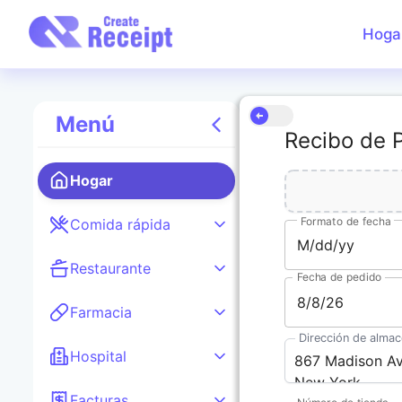
Hoga
C
G
Menú
F
Recibo de 
G
R
Hogar
C
e
Formato de fecha
Comida rápida
M/dd/yy
Restaurante
Fecha de pedido
Farmacia
Dirección de alma
Hospital
Facturas