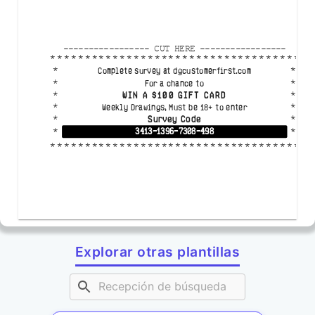
-----------------
CUT HERE
-----------------
**************************************
*
*
Complete survey at dgcustomerfirst.com
*
*
For a chance to
*
*
WIN A $100 GIFT CARD
*
*
Weekly Drawings, Must be 18+ to enter
*
*
Survey Code
*
*
3413-1396-7308-498
**************************************
Explorar otras plantillas