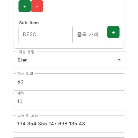
+
-
Sub-Item
+
DESC
품목 가격
지불 유형
현금
현금 입찰
세%
고유 한 코드