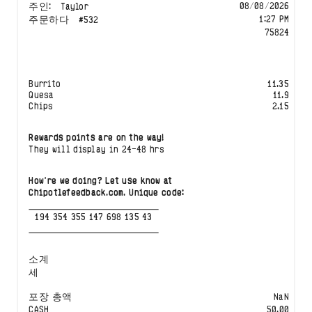
08/08/2026
주인
:
Taylor
1:27 PM
주문하다
#
532
75824
Burrito
11.35
Quesa
11.9
Chips
2.15
Rewards points are on the way!
They will display in 24-48 hrs
How're we doing? Let use know at

Chipotlefeedback.com. Unique code:
194 354 355 147 698 135 43
소계
세
포장 총액
NaN
CASH
50.00