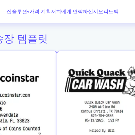
집
솔루션
가격 계획
저희에게 연락하십시오
피드백
v
영수증을 만듭니다
송장 템플릿
송장 생성기
영수증 제작자
은행 명세서 변환기