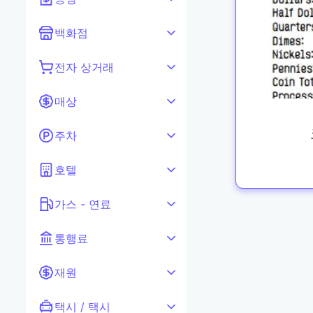
백화점
전자 상거래
매상
주차
호텔
가스 - 연료
통행료
재원
택시 / 택시