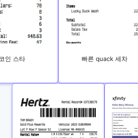
코인 스타
빠른 quack 세차