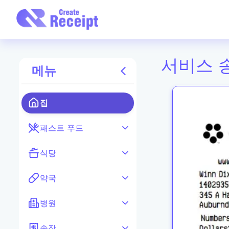
서비스 
메뉴
집
패스트 푸드
식당
약국
병원
송장