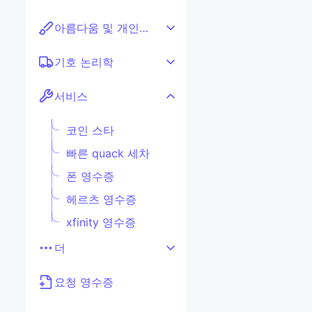
아름다움 및 개인 관리
기호 논리학
서비스
코인 스타
빠른 quack 세차
폰 영수증
헤르츠 영수증
xfinity 영수증
더
요청 영수증