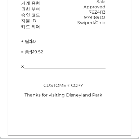
Sale
거래 유형
Approved
권한 부여
76Z4I13
승인 코드
979189D3
지불 ID
Swiped/Chip
카드 리더
+
팁
:
$
0
=
총
:
$
19.52
X
CUSTOMER COPY
Thanks for visiting
Disneyland Park