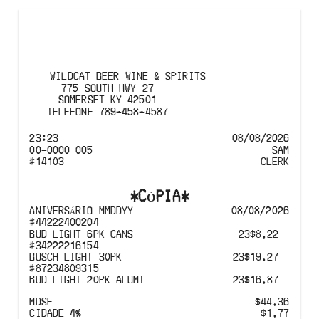
WILDCAT BEER WINE & SPIRITS
775 SOUTH HWY 27

SOMERSET KY 42501
TELEFONE
789-458-4587
23:23
08/08/2026
00-0000 005
SAM
#
14103
CLERK
*
CÓPIA
*
ANIVERSÁRIO MMDDYY
08/08/2026
#
44222400204
BUD LIGHT 6PK CANS
23$8.22
#
34222216154
BUSCH LIGHT 30PK
23$19.27
#
87234809315
BUD LIGHT 20PK ALUMI
23$16.87
MDSE
$44.36
CIDADE
4
%
$1.77