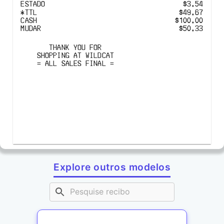
ESTADO
$3.54
*
TTL
$49.67
CASH
$
100.00
MUDAR
$
50.33
THANK YOU FOR

SHOPPING AT WILDCAT

= ALL SALES FINAL =
Explore outros modelos