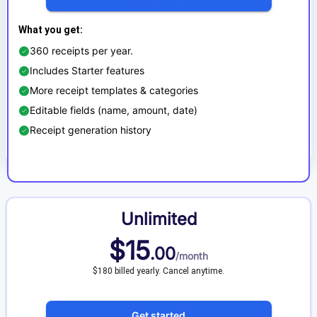
What you get
:
360 receipts per year.
Includes Starter features
More receipt templates & categories
Editable fields (name, amount, date)
Receipt generation history
Unlimited
$
15
.
00
/
month
$180 billed yearly. Cancel anytime.
Get started