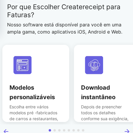
Por que
Escolher
Createreceipt
para
Faturas?
Nosso software está disponível para você em uma
ampla gama, como aplicativos iOS, Android e Web.
Modelos
Download
personalizáveis
instantâneo
Escolha entre vários
Depois de preencher
modelos pré -fabricados
todos os detalhes
de carros a restaurantes,
conforme sua exigência,
estacionamento e recibos
clique e faça o download
de aviação.
do PDF.