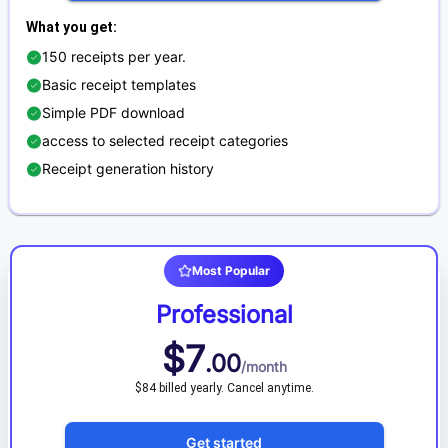
What you get
:
150 receipts per year.
Basic receipt templates
Simple PDF download
access to selected receipt categories
Receipt generation history
Most Popular
Professional
$
7
.
00
/
month
$84 billed yearly. Cancel anytime.
Get started