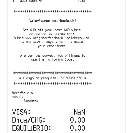
1
BLUE MOON PNT
11.35
******************************************
Valorizamos seu feedback!
Get $10 off your next $40 visit 

online or in restaurant! 

Visit www.neighborfeedback.applebees.com 

in the next 3 days & tell us about 

your experience.
To enter the survey, you willnees to 

use the following code.

******************************************
*
Código da pesquisa
:
779609831689
*
******************************************
Verifique o
total
:
Imposto
:
VISA
:
NaN
Dica/CHG
:
0.00
EQUILÍBRIO
:
0.00