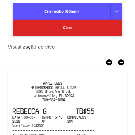
Crie recibo (80mm)
Claro
Visualização ao vivo
APPLE BEES 

NEIGHBORHOOD GRILL & BAR
8635 Blanding Blvd,

Jacksonville, FL 32244
789-584-1054
REBECCA G
TB#
55
DATA
:
08-08-
TEMPO
:
5:16
CONVIDADOS
:
2026
AM
304
Verificar #
:
42581