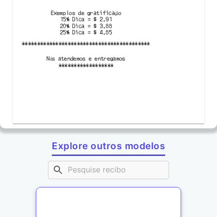
Exemplos de gratificação
15%
Dica
=
$
2.91
20%
Dica
=
$
3.88
25%
Dica
=
$
4.85
******************************************
Nós atendemos e entregamos
******************
Explore outros modelos