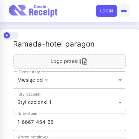
LOGIN
Ramada-hotel paragon
Logo prześlij
Format daty
Miesiąc dd rr
Styl czcionki
Styl czcionki 1
Nr telefonu
Adres hotelowy