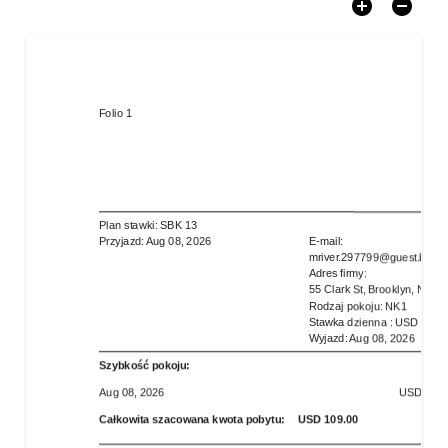
Folio
1
Plan stawki
:
SBK 13
Przyjazd
:
Aug 08, 2026
E-mail
:
mriver.297799@guest.book
Adres firmy
:
55 Clark St, Brooklyn, NY 1
Rodzaj pokoju
:
NK1
Stawka dzienna
:
USD
69.7
Wyjazd
:
Aug 08, 2026
Szybkość pokoju
:
Aug 08, 2026
USD
69.0
Całkowita szacowana kwota pobytu
:
USD
109.00