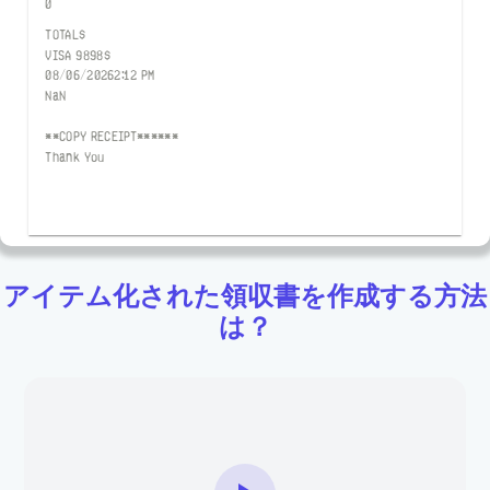
0
TOTAL
$
VISA
9898
$
08/06/2026
2:12 PM
NaN
**COPY RECEIPT******
Thank You
アイテム化された領収書を作成する方法
は？