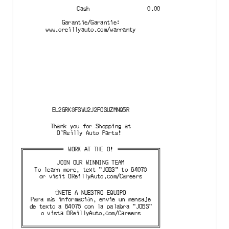
Cash
0.00
Garantie
/
Garantie
:
www.oreillyauto.com/warranty
EL2GRK8FSWU2J2FOSUZMNQ5R
Thank you for Shopping at

O'Reilly Auto Parts!
WORK AT THE O!
JOIN OUR WINNING TEAM

To learn more, text "JOBS" to 64078

or visit OReillyAuto.com/Careers
ÚNETE A NUESTRO EQUIPO

Para más información, envie un mensaje

de texto a 64078 con la palabra "JOBS"

o vista OReillyAuto.com/Careers