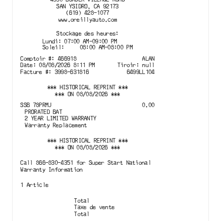
SAN YSIDRO, CA 92173
(619) 428-1077
www.oreillyauto.com
Stockage des heures
:
Lundi: 07:00 AM-09:00 PM
Soleil:     08:00 AM-08:00 PM
Comptoir
#:
466918
ALAN
Date
:
08/08/2026
8:11 PM
Tiroir
:
null
Facture
#:
3998-631816
6499LL104
***
HISTORICAL REPRINT
***
*** ON
08/08/2026
***
SSB
78PRMJ
0.00
PRORATED BAT

2 YEAR LIMITED WARRANTY

Warranty Replacement
***
HISTORICAL REPRINT
***
*** ON
08/08/2026
***
Call 866-830-4351 for Super Start National
Warranty Information
1
Article
Total
Taxe de vente
Total