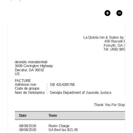
La Quinta Inn & Suites by Wyn
400 Russell Pkwy

Forsyth, GA 31029
Tél
:
(458) 985-250
deondis mendeenhall

3408 Covington Highway

Decatur, GA 30032

US
FACTURE
Adhésion non
:
GB 431426576E
Code de groupe
:
Nom de l'entreprise
:
Georgia Department of Juvenile Justice
Thank You For Staying W
Date
Texte
08/08/2026
Room Charge
08/08/2026
GA Bed tax
$
21.06