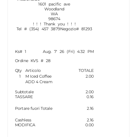
1601 pacific ave
Woodland
WA
98674
! ! ! Thank you ! ! !
Tel
#
(354) 457 3879
Negozio
#
81293
Ks
#
1
Aug. 7' 26
(
Fri
)
4:32 PM
Ordine KVS
#
28
Qty
Articolo
TOTALE
1
M Iced Coffee
2.00
ADD 4 Cream
Subtotale
2.00
TASSARE
0.16
Portare fuori
Totale
2.16
Cashless
2.16
MODIFICA
0.00